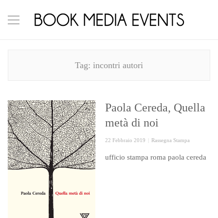
Tag:
incontri autori
Paola Cereda, Quella
metà di noi
Posted
Categories
22 Febbraio 2019
Rassegna Stampa
on
ufficio stampa roma paola cereda