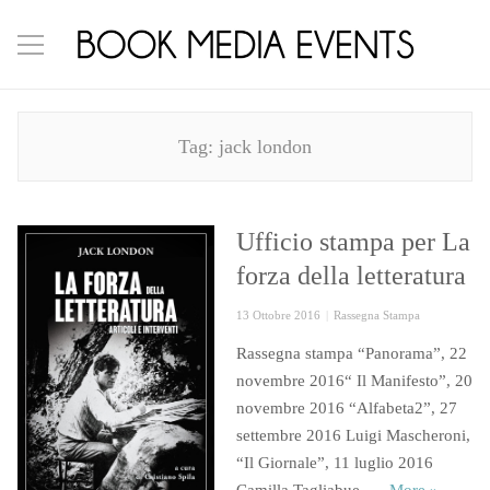
Tag:
jack london
Ufficio stampa per La
forza della letteratura
Posted
Categories
13 Ottobre 2016
Rassegna Stampa
on
Rassegna stampa “Panorama”, 22
novembre 2016“ Il Manifesto”, 20
novembre 2016 “Alfabeta2”, 27
settembre 2016 Luigi Mascheroni,
“Il Giornale”, 11 luglio 2016
Ufficio s
Camilla Tagliabue, …
More
»