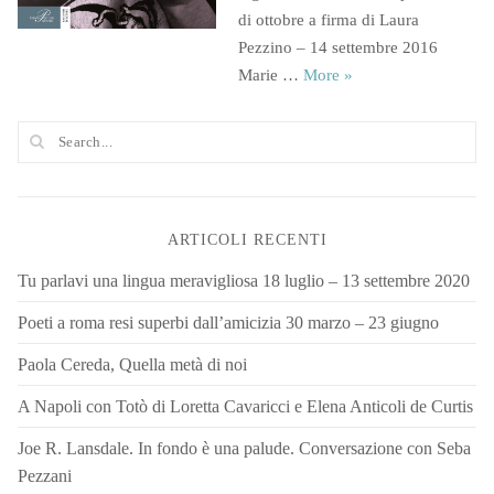
di ottobre a firma di Laura
Pezzino – 14 settembre 2016
Vince il Premio Stre
Marie …
More
»
ARTICOLI RECENTI
Tu parlavi una lingua meravigliosa 18 luglio – 13 settembre 2020
Poeti a roma resi superbi dall’amicizia 30 marzo – 23 giugno
Paola Cereda, Quella metà di noi
A Napoli con Totò di Loretta Cavaricci e Elena Anticoli de Curtis
Joe R. Lansdale. In fondo è una palude. Conversazione con Seba
Pezzani