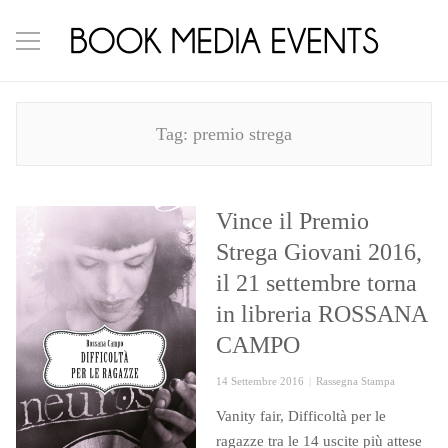
Tag:
premio strega
Vince il Premio
Strega Giovani 2016,
il 21 settembre torna
in libreria ROSSANA
CAMPO
Posted
Categories
14 Settembre 2016
Rassegna Stampa
on
Vanity fair, Difficoltà per le
ragazze tra le 14 uscite più attese